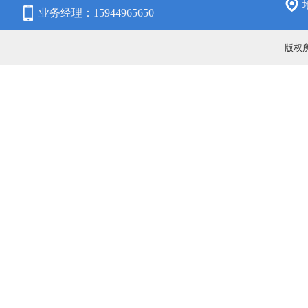
业务经理：15944965650
固定电话：4006878011
版权所